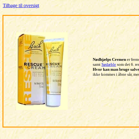
Tilbage til oversigt
Nødhjælps Cremen
er frem
samt
Sødæble
som det 6. re
Hvor kan man bruge salv
ikke kommes i åbne sår, men