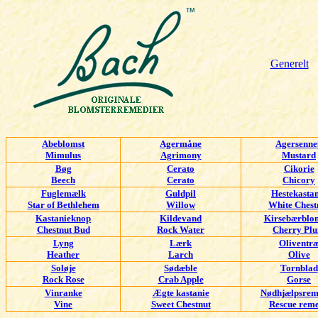
Generelt
Abeblomst
Agermåne
Agersenne
Mimulus
Agrimony
Mustard
Bøg
Cerato
Cikorie
Beech
Cerato
Chicory
Fuglemælk
Guldpil
Hestekastan
Star of Bethlehem
Willow
White Chest
Kastanieknop
Kildevand
Kirsebærbl
Chestnut Bud
Rock Water
Cherry Pl
Lyng
Lærk
Oliventr
Heather
Larch
Olive
Soløje
Sødæble
Tornblad
Rock Rose
Crab Apple
Gorse
Vinranke
Ægte kastanie
Nødhjælpsrem
Vine
Sweet Chestnut
Rescue rem