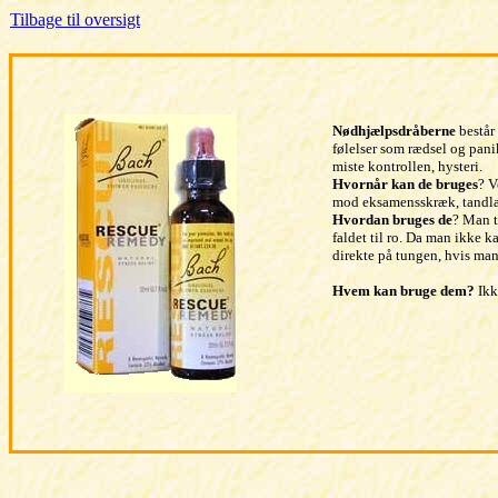
Tilbage til oversigt
Nødhjælpsdråberne
består
følelser som rædsel og pani
miste kontrollen, hysteri.
Hvornår kan de bruges
? V
mod eksamensskræk, tandlæg
Hvordan bruges de
? Man t
faldet til ro. Da man ikke 
direkte på tungen, hvis ma
Hvem kan bruge dem?
Ikk